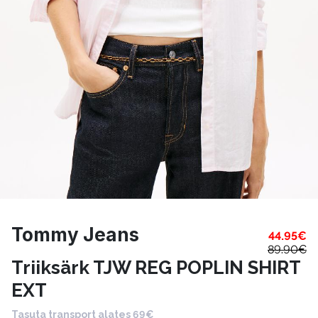
Tommy Jeans
44.95
€
89.90
€
Triiksärk TJW REG POPLIN SHIRT
EXT
Tasuta transport alates 69€