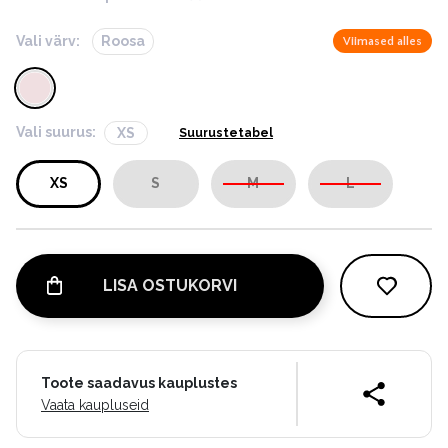
Vali värv:
Roosa
Viimased alles
Vali suurus:
XS
Suurustetabel
XS
S
M
L
LISA OSTUKORVI
Toote saadavus kauplustes
Vaata kaupluseid