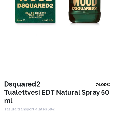
Dsquared2
74.00
€
Tualettvesi EDT Natural Spray 50
ml
Tasuta transport alates 69€