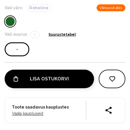
Vali värv:
Roheline
Viimased alles
Vali suurus:
-
Suurustetabel
-
LISA OSTUKORVI
Toote saadavus kauplustes
Vaata kaupluseid