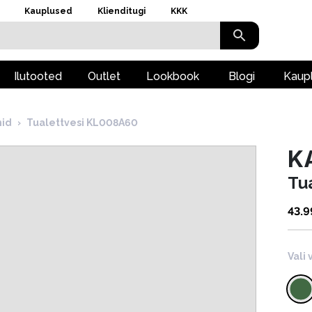
Kauplused
Klienditugi
KKK
Ilutooted
Outlet
Lookbook
Blogi
Kaup
id
›
Tualettvesi KL008A60
K
Tu
43.9
Vali 