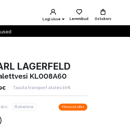
Lemmikud
Ostukorv
Logi sisse
lused
ARL LAGERFELD
alettvesi KL008A60
9
€
Tasuta transport alates 69€
värv:
Roheline
Viimased alles