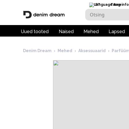
ET
Tarneinfo
Uued tooted
Naised
Mehed
Lapsed
Denim Dream
›
Mehed
›
Aksessuaarid
›
Parfüüm