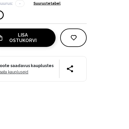
suurus:
-
Suurustetabel
LISA
OSTUKORVI
oote saadavus kauplustes
aata kaupluseid