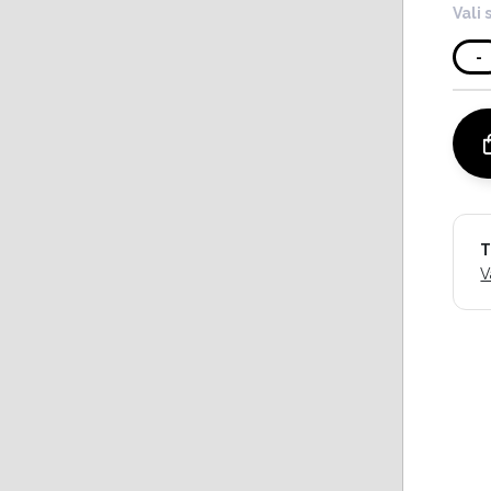
Vali 
-
T
V