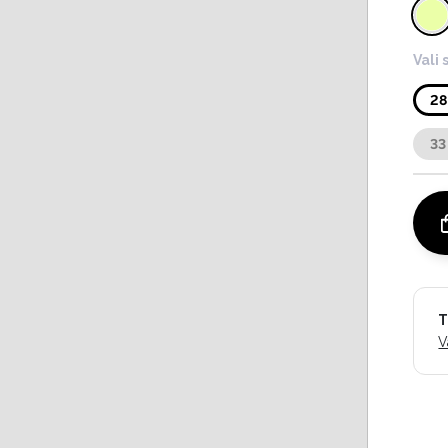
Vali 
28
33
T
V