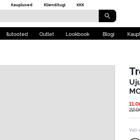
Kauplused
Klienditugi
KKK
Ilutooted
Outlet
Lookbook
Blogi
Kaup
T
Uj
MC
11.0
22.0
Vali 