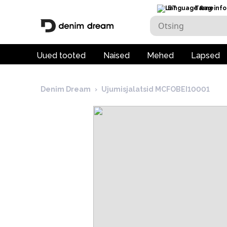
ET
Tarneinfo
Uued tooted
Naised
Mehed
Lapsed
Denim Dream
›
Ujumisjalatsid MCFOBEI10001