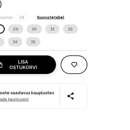
suurus:
28
Suurustetabel
29
30
31
32
34
35
LISA
OSTUKORVI
oote saadavus kauplustes
aata kaupluseid