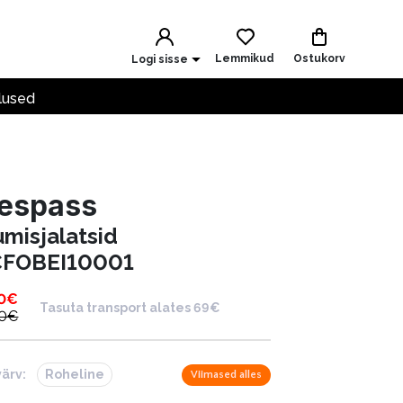
Lemmikud
Ostukorv
Logi sisse
lused
respass
umisjalatsid
FOBEI10001
0
€
Tasuta transport alates 69€
0
€
värv:
Roheline
Viimased alles