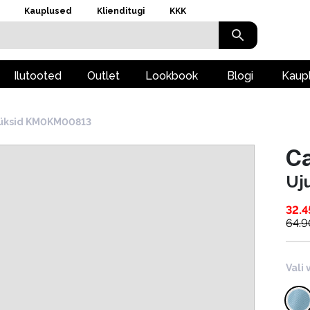
Kauplused
Klienditugi
KKK
Ilutooted
Outlet
Lookbook
Blogi
Kaup
üksid KM0KM00813
Ca
Uj
32.4
64.9
Vali 