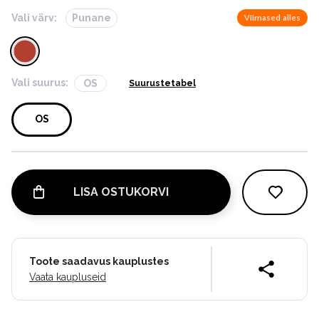
Vali värv:
Punane
Viimased alles
Vali suurus:
OS
Suurustetabel
OS
LISA OSTUKORVI
Toote saadavus kauplustes
Vaata kaupluseid