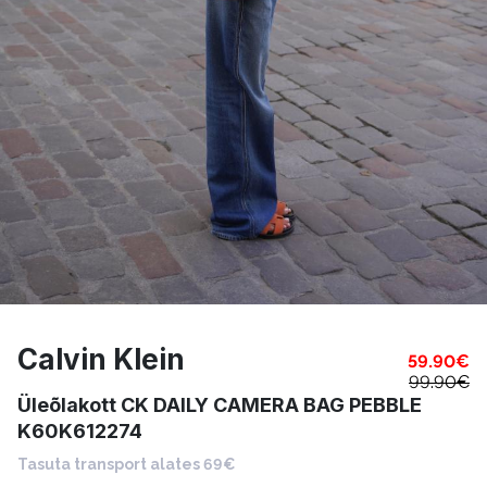
Calvin Klein
59.90
€
99.90
€
Üleõlakott CK DAILY CAMERA BAG PEBBLE
K60K612274
Tasuta transport alates 69€