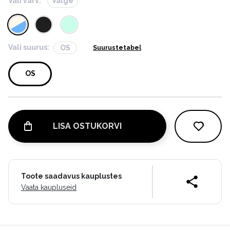
Vali värv:
Valge
Vali suurus:
OS
Suurustetabel
OS
LISA OSTUKORVI
Toote saadavus kauplustes
Vaata kaupluseid