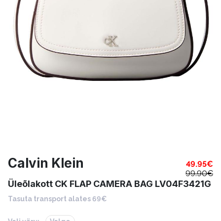
Calvin Klein
49.95
€
99.90
€
Üleõlakott CK FLAP CAMERA BAG LV04F3421G
Tasuta transport alates 69€