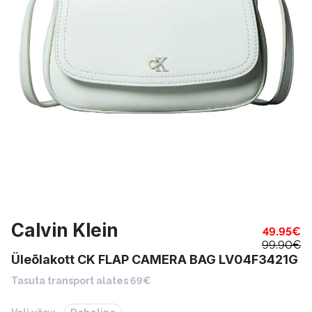
Calvin Klein
49.95
€
99.90
€
Üleõlakott CK FLAP CAMERA BAG LV04F3421G
Tasuta transport alates 69€