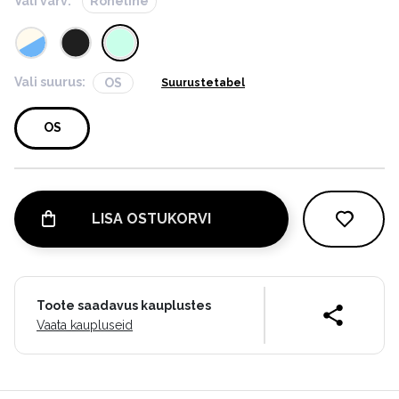
Vali värv:
Roheline
Vali suurus:
OS
Suurustetabel
OS
LISA OSTUKORVI
Toote saadavus kauplustes
Vaata kaupluseid