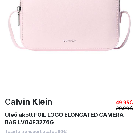
Calvin Klein
49.95
€
99.90
€
Üleõlakott FOIL LOGO ELONGATED CAMERA
BAG LV04F3276G
Tasuta transport alates 69€