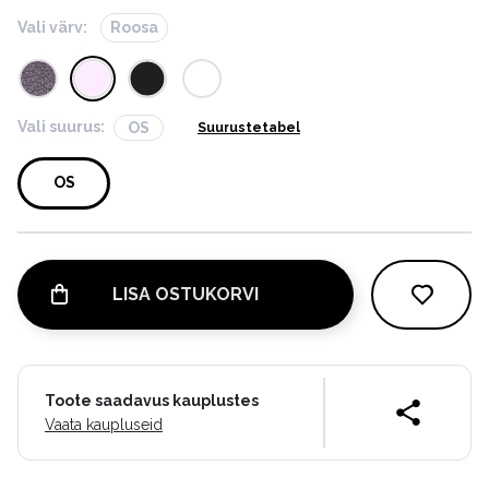
Vali värv:
Roosa
Vali suurus:
OS
Suurustetabel
OS
LISA OSTUKORVI
Toote saadavus kauplustes
Vaata kaupluseid