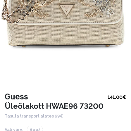
Guess
141.00
€
Üleõlakott HWAE96 73200
Tasuta transport alates 69€
Vali värv:
Beež