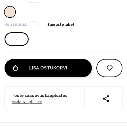
Vali suurus:
-
Suurustetabel
-
LISA OSTUKORVI
Toote saadavus kauplustes
Vaata kaupluseid