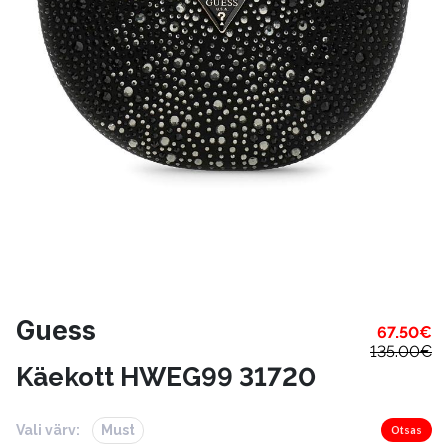
Guess
67.50
€
135.00
€
Käekott HWEG99 31720
Vali värv:
Must
Otsas