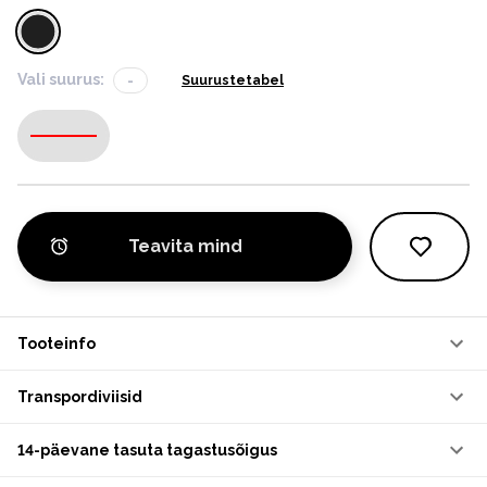
Vali suurus:
-
Suurustetabel
-
Teavita mind
Tooteinfo
Transpordiviisid
14-päevane tasuta tagastusõigus