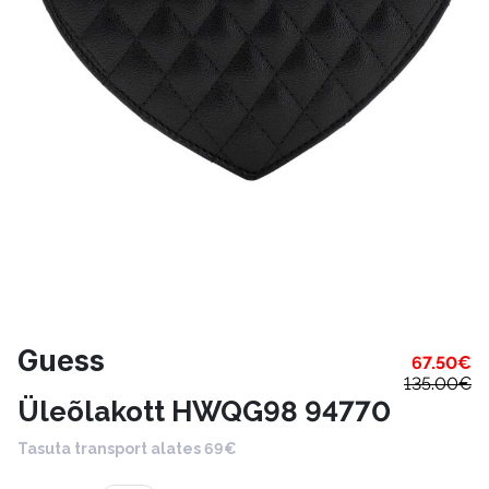
Guess
67.50
€
135.00
€
Üleõlakott HWQG98 94770
Tasuta transport alates 69€