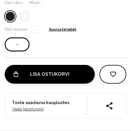
Vali värv:
Must
Vali suurus:
-
Suurustetabel
-
LISA OSTUKORVI
Toote saadavus kauplustes
Vaata kaupluseid