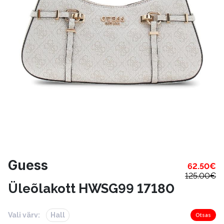
Guess
62.50
€
125.00
€
Üleõlakott HWSG99 17180
Vali värv:
Hall
Otsas