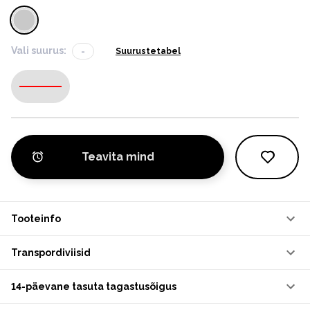
Vali suurus:
-
Suurustetabel
-
Teavita mind
Tooteinfo
Transpordiviisid
14-päevane tasuta tagastusõigus