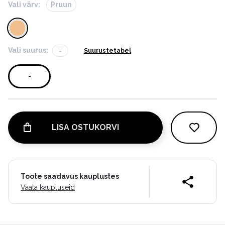
Vali värv:
Pruun
Vali suurus:
-
Suurustetabel
-
LISA OSTUKORVI
Toote saadavus kauplustes
Vaata kaupluseid