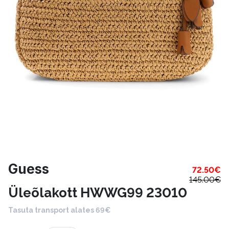
Guess
72.50
€
145.00
€
Üleõlakott HWWG99 23010
Tasuta transport alates 69€