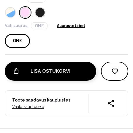
Vali suurus:
ONE
Suurustetabel
ONE
LISA OSTUKORVI
Toote saadavus kauplustes
Vaata kaupluseid