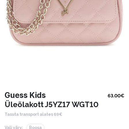
Guess Kids
63.00
€
Üleõlakott J5YZ17 WGT10
Tasuta transport alates 69€
Vali värv:
Roosa