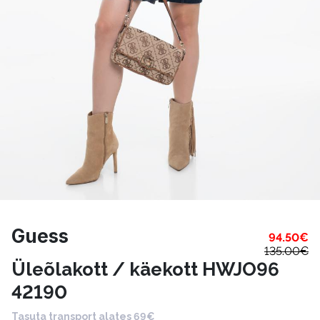
Guess
94.50
€
135.00
€
Üleõlakott / käekott HWJO96
42190
Tasuta transport alates 69€