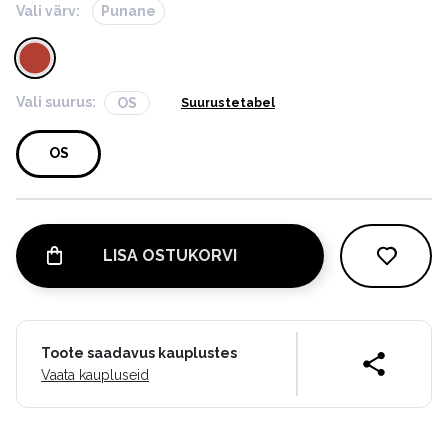
Vali värv:
Punane
Vali suurus:
OS
Suurustetabel
OS
LISA OSTUKORVI
Toote saadavus kauplustes
Vaata kaupluseid