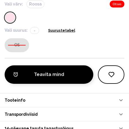
Vali värv:
Roosa
Otsas
Vali suurus:
-
Suurustetabel
OS
Teavita mind
Tooteinfo
Transpordiviisid
14-päevane tasuta tagastusõigus