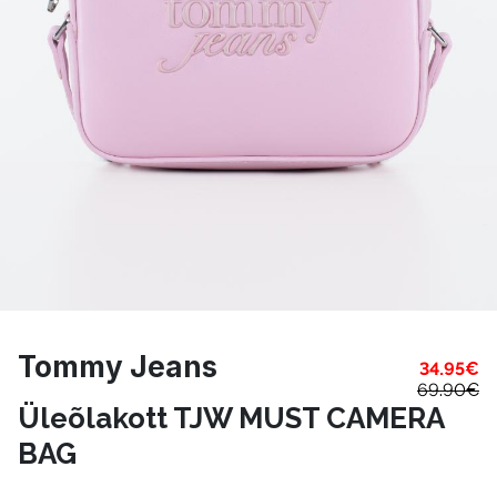
Tommy Jeans
34.95
€
69.90
€
Üleõlakott TJW MUST CAMERA
BAG