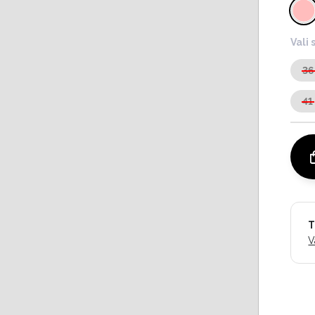
Vali 
36
41
T
V