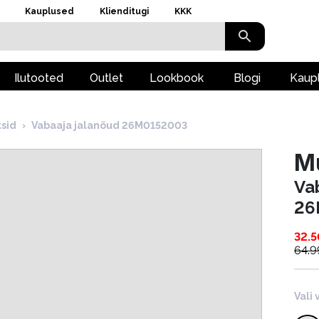
Kauplused
Klienditugi
KKK
Ilutooted
Outlet
Lookbook
Blogi
Kaup
tsid
›
Vabaaja jalanõud 26M0152003
M
Va
26
32.5
64.9
Vali 