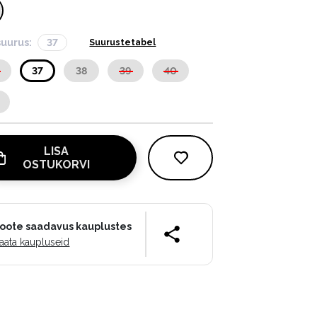
suurus:
37
Suurustetabel
37
38
39
40
LISA
OSTUKORVI
oote saadavus kauplustes
aata kaupluseid