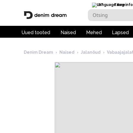
ET
Tarneinfo
Uued tooted
Naised
Mehed
Lapsed
Denim Dream
›
Naised
›
Jalanõud
›
Vabaajajala