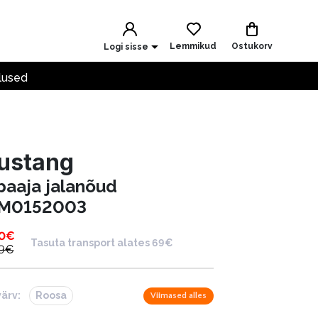
Lemmikud
Ostukorv
Logi sisse
lused
ustang
baaja jalanõud
M0152003
0
€
Tasuta transport alates 69€
9
€
värv:
Roosa
Viimased alles