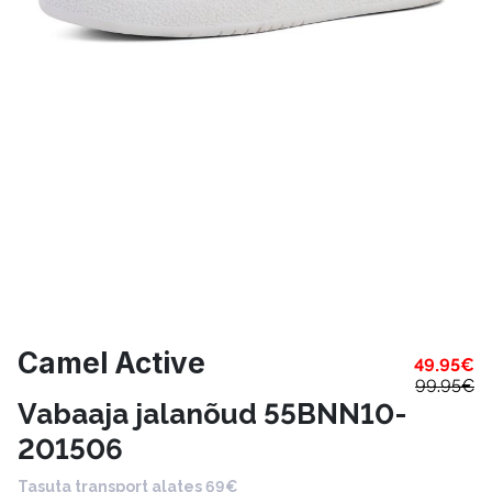
Camel Active
49.95
€
99.95
€
Vabaaja jalanõud 55BNN10-
201506
Tasuta transport alates 69€