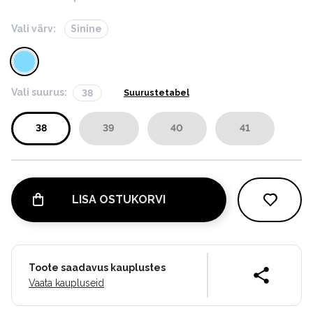
Vali värv:
Sinine
Vali suurus:
38
Suurustetabel
38
39
40
41
LISA OSTUKORVI
Toote saadavus kauplustes
Vaata kaupluseid