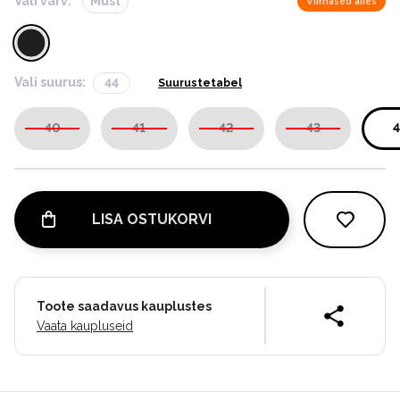
Vali värv:
Must
Viimased alles
Vali suurus:
44
Suurustetabel
40
41
42
43
4
LISA OSTUKORVI
Toote saadavus kauplustes
Vaata kaupluseid