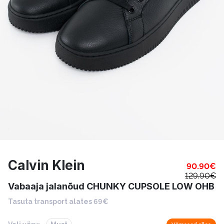
Calvin Klein
90.90
€
129.90
€
Vabaaja jalanõud CHUNKY CUPSOLE LOW OHB
Tasuta transport alates 69€