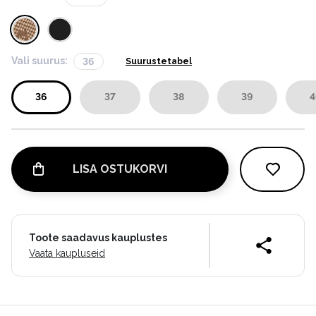
Vali suurus:
36
Suurustetabel
36
37
38
39
4
LISA OSTUKORVI
Toote saadavus kauplustes
Vaata kaupluseid