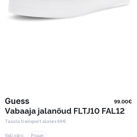
Guess
99.00
€
Vabaaja jalanõud FLTJ10 FAL12
Tasuta transport alates 69€
Vali värv:
Pruun