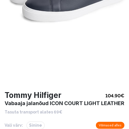
Tommy Hilfiger
104.90
€
Vabaaja jalanõud ICON COURT LIGHT LEATHER
Tasuta transport alates 69€
Vali värv:
Sinine
Viimased alles