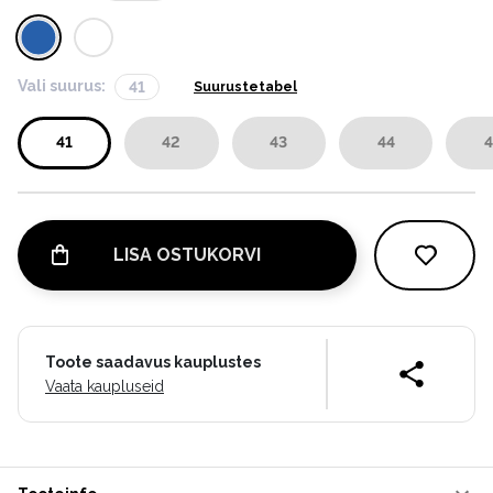
Vali suurus:
41
Suurustetabel
41
42
43
44
4
LISA OSTUKORVI
Toote saadavus kauplustes
Vaata kaupluseid