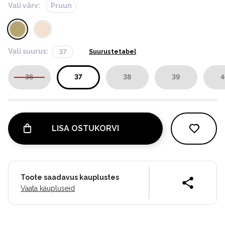
Vali värv:
Pruun
Vali suurus:
37
Suurustetabel
36
37
38
39
4
LISA OSTUKORVI
Toote saadavus kauplustes
Vaata kaupluseid