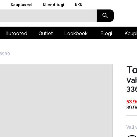
Kauplused
Klienditugi
KKK
Ilutooted
Outlet
Lookbook
Blogi
Kaup
08999
To
Va
33
53.9
89.9
Vali 