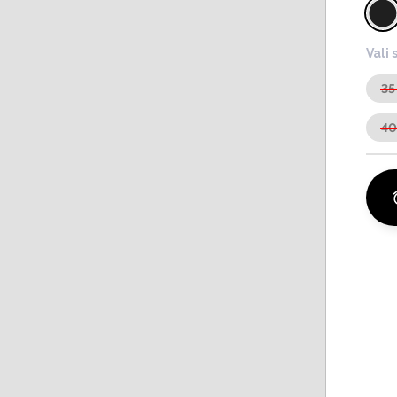
Vali 
35
4