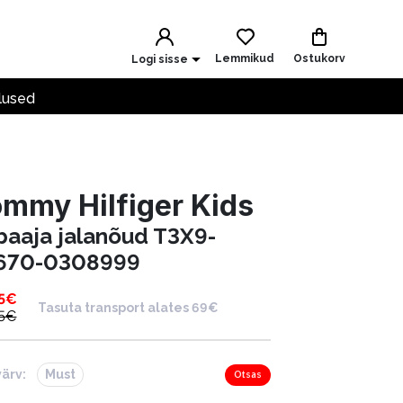
Lemmikud
Ostukorv
Logi sisse
lused
mmy Hilfiger Kids
baaja jalanõud T3X9-
670-0308999
5
€
Tasuta transport alates 69€
5
€
värv:
Must
Otsas