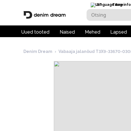
ET
Tarneinfo
Uued tooted
Naised
Mehed
Lapsed
Denim Dream
›
Vabaaja jalanõud T3X9-33670-03