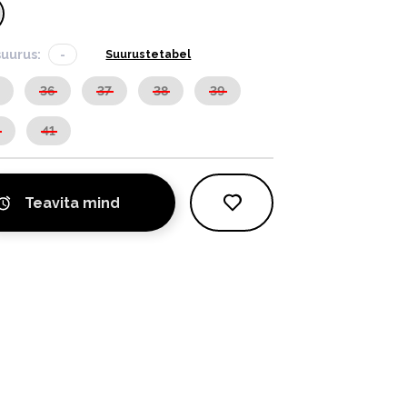
suurus:
-
Suurustetabel
36
37
38
39
0
41
Teavita mind