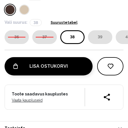
Vali suurus:
38
Suurustetabel
36
37
38
39
4
LISA OSTUKORVI
Toote saadavus kauplustes
Vaata kaupluseid