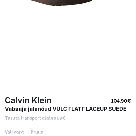
Calvin Klein
104.90
€
Vabaaja jalanõud VULC FLATF LACEUP SUEDE
Tasuta transport alates 69€
Vali värv:
Pruun