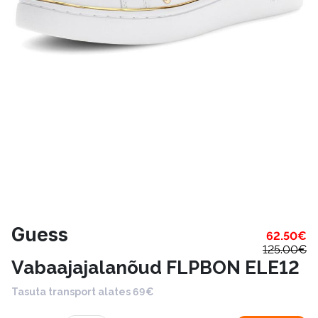
Guess
62.50
€
125.00
€
Vabaajajalanõud FLPBON ELE12
Tasuta transport alates 69€