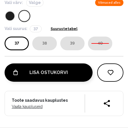
Vali värv:
Valge
Viimased alles
Vali suurus:
37
Suurustetabel
37
38
39
40
LISA OSTUKORVI
Toote saadavus kauplustes
Vaata kaupluseid