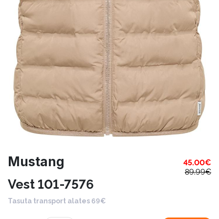
Mustang
45.00
€
89.99
€
Vest 101-7576
Tasuta transport alates 69€