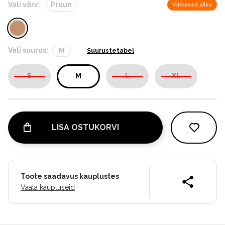
Vali värv:
Pruun
Viimased alles
Vali suurus:
M
Suurustetabel
S
M
L
XL
LISA OSTUKORVI
Toote saadavus kauplustes
Vaata kaupluseid