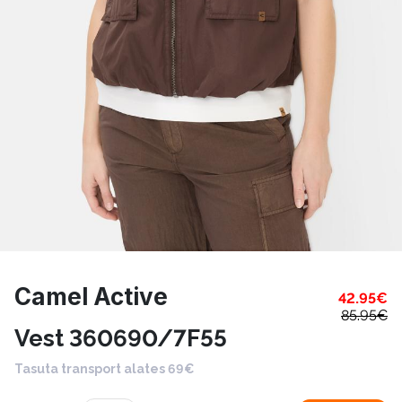
Camel Active
42.95
€
85.95
€
Vest 360690/7F55
Tasuta transport alates 69€