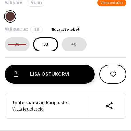
Vali värv:
Pruun
Viimased alles
Vali suurus:
38
Suurustetabel
36
38
40
LISA OSTUKORVI
Toote saadavus kauplustes
Vaata kaupluseid