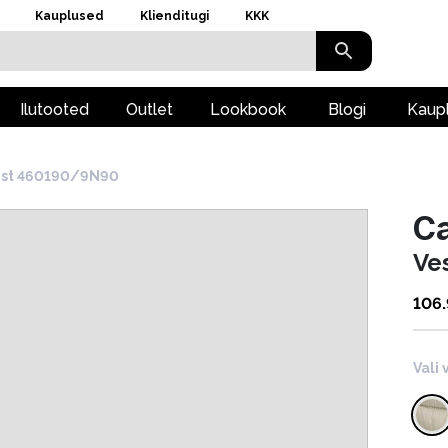
Kauplused
Klienditugi
KKK
Ilutooted
Outlet
Lookbook
Blogi
Kaup
st 460190/9N90
Ca
Ve
106
Vali 