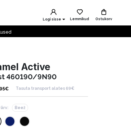
Lemmikud
Ostukorv
Logi sisse
lused
mel Active
st 460190/9N90
.95
€
Tasuta transport alates 69€
värv:
Beež