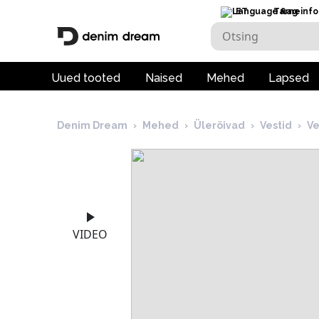
ET
Tarneinfo
Uued tooted
Naised
Mehed
Lapsed
Denim Dream
›
Mehed
›
Ülerõivad
›
Vestid
›
Ve
VIDEO