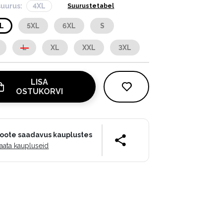
suurus:
4XL
Suurustetabel
L
5XL
6XL
S
L
XL
XXL
3XL
LISA
OSTUKORVI
oote saadavus kauplustes
aata kaupluseid