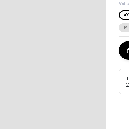
Vali 
4X
M
T
V