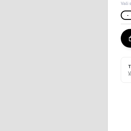
Vali 
-
T
V