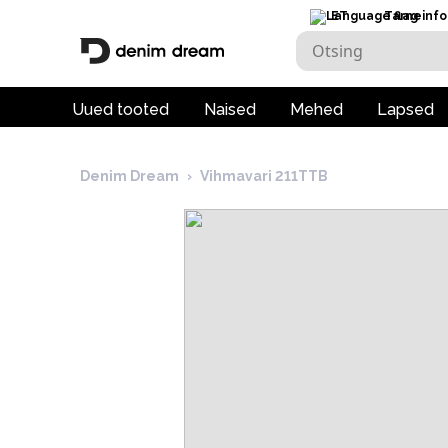
ET
Tarneinfo
Uued tooted
Naised
Mehed
Lapsed
Denim Dream
›
Vihmavari 211TTB