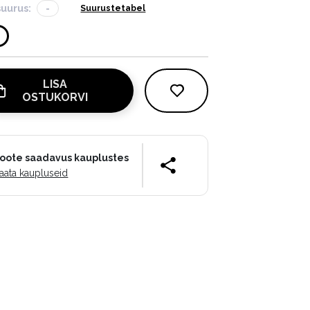
suurus:
-
Suurustetabel
LISA
OSTUKORVI
oote saadavus kauplustes
aata kaupluseid