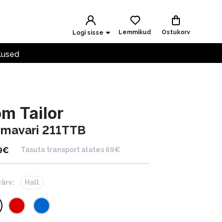
Lemmikud
Ostukorv
Logi sisse
lused
m Tailor
hmavari 211TTB
9
€
Tasuta transport alates 69€
värv:
Hall