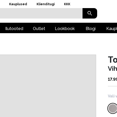
Kauplused
Klienditugi
KKK
Ilutooted
Outlet
Lookbook
Blogi
Kaup
To
Vi
17.9
Vali 