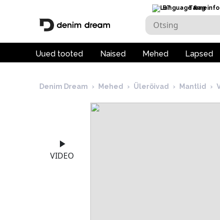
ET
Tarneinfo
Uued tooted
Naised
Mehed
Lapsed
Denim Dream
›
Mehed
›
Ülerõivad
›
Mantlid
›
VIDEO