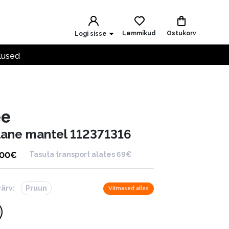
Lemmikud
Ostukorv
Logi sisse
lused
ee
llane mantel 112371316
.00
€
Tasuta transport alates 69€
värv:
Pruun
Viimased alles