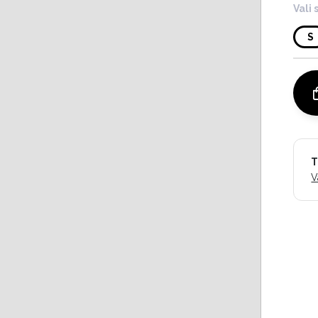
Vali 
S
T
V