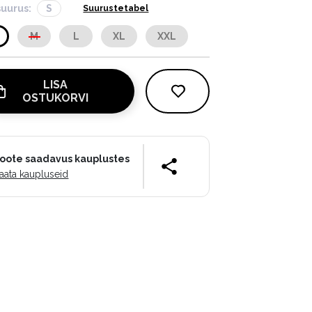
suurus:
S
Suurustetabel
M
L
XL
XXL
LISA
OSTUKORVI
oote saadavus kauplustes
aata kaupluseid