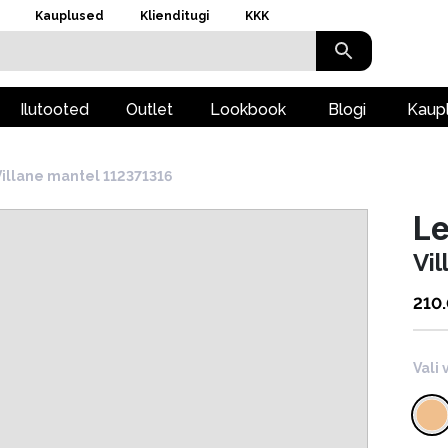
Kauplused
Klienditugi
KKK
Ilutooted
Outlet
Lookbook
Blogi
Kaup
Villane mantel 112371316
L
Vi
210
Vali 