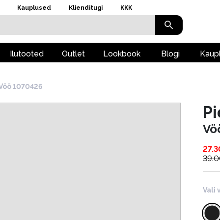
Kauplused
Klienditugi
KKK
Ilutooted
Outlet
Lookbook
Blogi
Kaup
Vöö 1070426
Pi
Vö
27.3
39.
Vali 