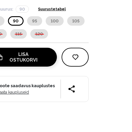
suurus:
90
Suurustetabel
90
95
100
105
0
115
120
LISA
OSTUKORVI
oote saadavus kauplustes
aata kaupluseid