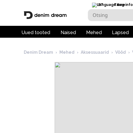
ET
Tarneinfo
Uued tooted
Naised
Mehed
Lapsed
Denim Dream
›
Mehed
›
Aksessuaarid
›
Vööd
›