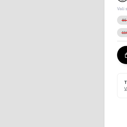
Vali 
85
11
T
V