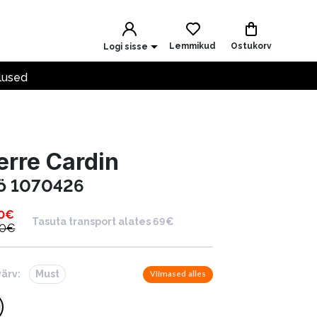
Lemmikud
Ostukorv
Logi sisse
lused
erre Cardin
ö 1070426
0
€
Tasuta transport alates 69€
00
€
värv:
Must
Viimased alles