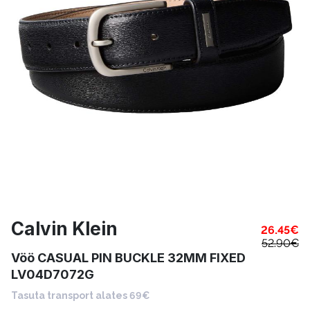
Calvin Klein
26.45
€
52.90
€
Vöö CASUAL PIN BUCKLE 32MM FIXED
LV04D7072G
Tasuta transport alates 69€