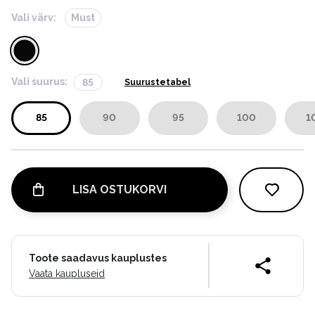
Vali värv:
Must
Vali suurus:
85
Suurustetabel
85
90
95
100
1
LISA OSTUKORVI
Toote saadavus kauplustes
Vaata kaupluseid