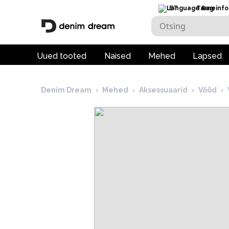
ET
Tarneinfo
Uued tooted
Naised
Mehed
Lapsed
Denim Dream
›
Mehed
›
Aksessuaarid
›
Vööd
›