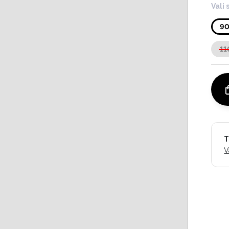
Vali 
9
11
T
V