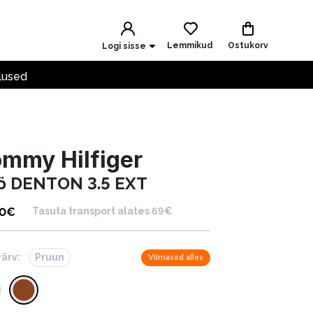
Lemmikud
Ostukorv
Logi sisse
lused
mmy Hilfiger
ö DENTON 3.5 EXT
90
€
Tasuta transport alates 69€
värv:
Pruun
Viimased alles