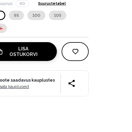
suurus:
90
Suurustetabel
0
95
100
105
0
LISA
OSTUKORVI
oote saadavus kauplustes
aata kaupluseid