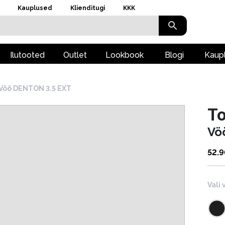
Kauplused
Klienditugi
KKK
Ilutooted
Outlet
Lookbook
Blogi
Kaup
Vöö DENTON 3.5 EXT
To
Vö
52.
Vali 