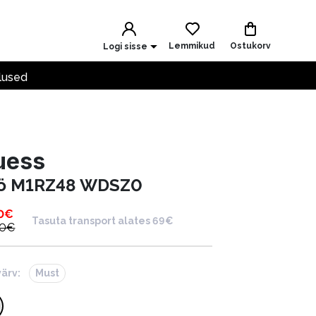
Lemmikud
Ostukorv
Logi sisse
lused
uess
ö M1RZ48 WDSZ0
0
€
Tasuta transport alates 69€
00
€
värv:
Must