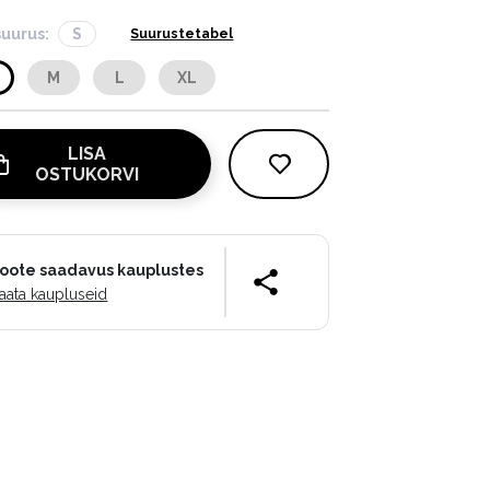
suurus:
S
Suurustetabel
M
L
XL
LISA
OSTUKORVI
oote saadavus kauplustes
aata kaupluseid