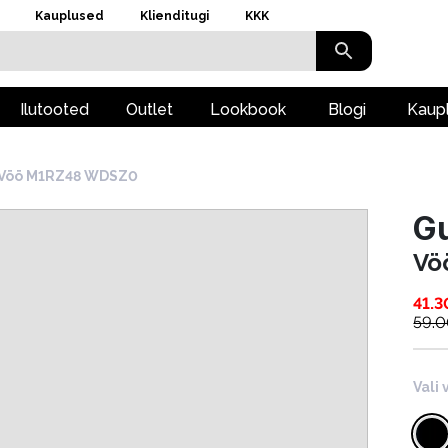
Kauplused
Klienditugi
KKK
Ilutooted
Outlet
Lookbook
Blogi
Kaup
Vöö M1RZ48 WDSZ0
G
Vö
41.3
59.
Vali 