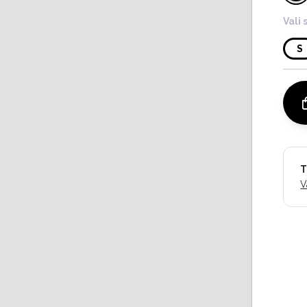
Vali 
S
T
V