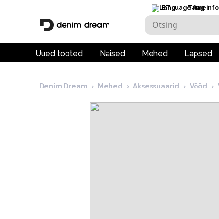
ET
Tarneinfo
Uued tooted
Naised
Mehed
Lapsed
Denim Dream
›
Mehed
›
Aksessuaarid
›
Vööd
›