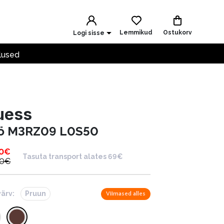
Lemmikud
Ostukorv
Logi sisse
lused
uess
ö M3RZ09 L0S50
0
€
Tasuta transport alates 69€
00
€
värv:
Pruun
Viimased alles