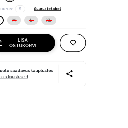
suurus:
S
Suurustetabel
M
L
XL
LISA
OSTUKORVI
oote saadavus kauplustes
aata kaupluseid