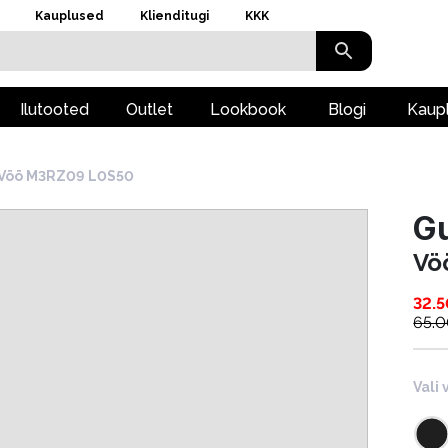
Kauplused
Klienditugi
KKK
Ilutooted
Outlet
Lookbook
Blogi
Kaup
Vöö M3RZ09 L0S50
G
Vö
32.5
65.
Vali 