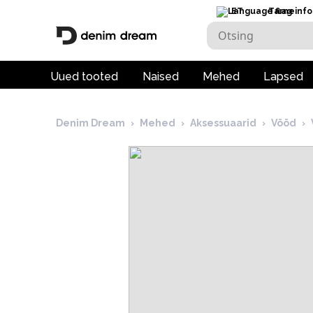
ET
Tarneinfo
Uued tooted
Naised
Mehed
Lapsed
Denim Dream
›
Mehed
›
Aksessuaarid
›
Vööd
›