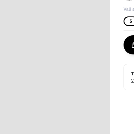
Vali 
S
T
V