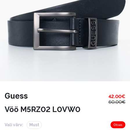
Guess
42.00
€
60.00
€
Vöö M5RZ02 L0VW0
Vali värv:
Must
Otsas