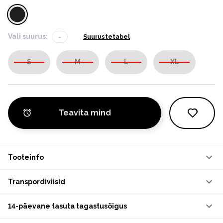
Vali suurus:
-
Suurustetabel
S
M
L
XL
Teavita mind
Tooteinfo
Transpordiviisid
14-päevane tasuta tagastusõigus