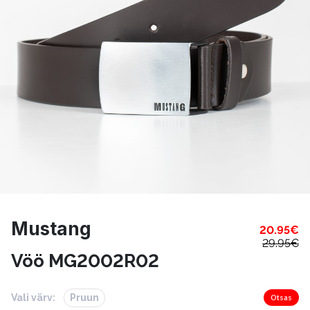
Mustang
20.95
€
29.95
€
Vöö MG2002R02
Vali värv:
Pruun
Otsas