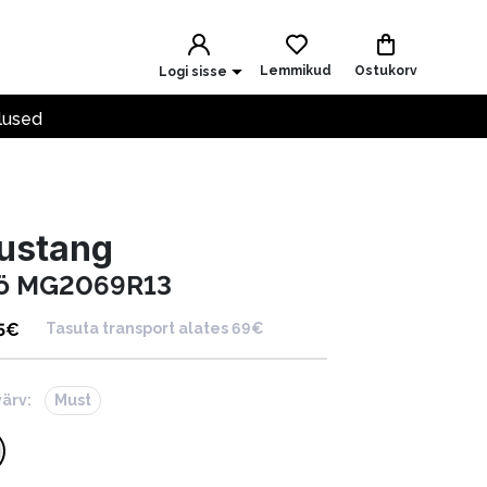
Lemmikud
Ostukorv
Logi sisse
lused
ustang
ö MG2069R13
5
€
Tasuta transport alates 69€
värv:
Must