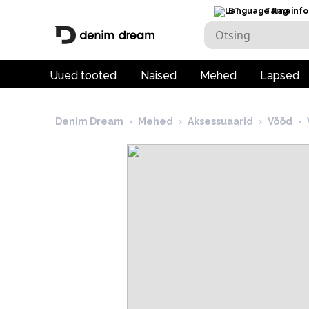
ET
Tarneinfo
Uued tooted
Naised
Mehed
Lapsed
Denim Dream
›
Mehed
›
Aksessuaarid
›
Vööd
›