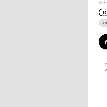
Vali 
85
11
T
V