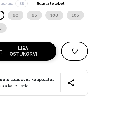
suurus:
85
Suurustetabel
90
95
100
105
0
LISA
OSTUKORVI
oote saadavus kauplustes
aata kaupluseid