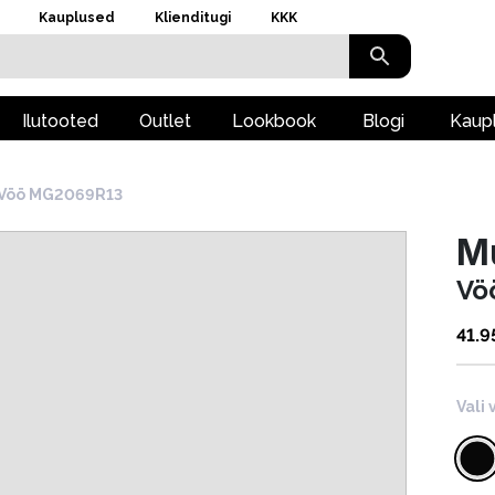
Kauplused
Klienditugi
KKK
Ilutooted
Outlet
Lookbook
Blogi
Kaup
Vöö MG2069R13
M
Vö
41.9
Vali 