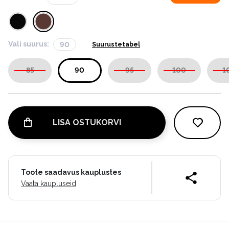
Vali suurus:
90
Suurustetabel
85
90
95
100
1
LISA OSTUKORVI
Toote saadavus kauplustes
Vaata kaupluseid