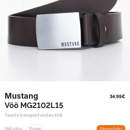
Mustang
34.95
€
Vöö MG2102L15
Tasuta transport alates 69€
Vali värv:
Pruun
Viimased alles