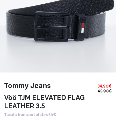
Tommy Jeans
34.90
€
49.90
€
Vöö TJM ELEVATED FLAG
LEATHER 3.5
Tasuta transport alates 69€