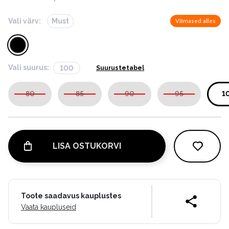
Vali värv:
Must
Viimased alles
Vali suurus:
100
Suurustetabel
80
85
90
95
1
LISA OSTUKORVI
Toote saadavus kauplustes
Vaata kaupluseid