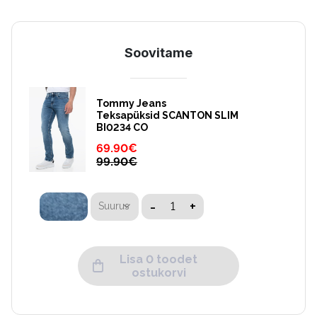
Soovitame
Tommy Jeans
Teksapüksid SCANTON SLIM
BI0234 CO
69.90
€
99.90
€
-
+
Suurus
Lisa 0 toodet
ostukorvi