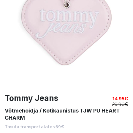
Tommy Jeans
14.95
€
29.90
€
Võtmehoidja / Kotikaunistus TJW PU HEART
CHARM
Tasuta transport alates 69€