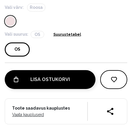
Vali värv:
Roosa
Vali suurus:
OS
Suurustetabel
OS
LISA OSTUKORVI
Toote saadavus kauplustes
Vaata kaupluseid