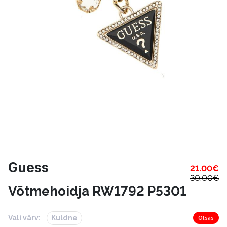
Guess
21.00
€
30.00
€
Võtmehoidja RW1792 P5301
Vali värv:
Kuldne
Otsas