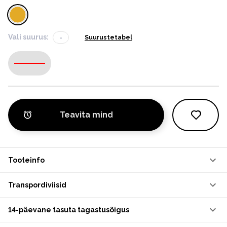
Vali suurus:
-
Suurustetabel
-
Teavita mind
Tooteinfo
Transpordiviisid
14-päevane tasuta tagastusõigus