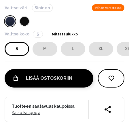
Valitse väri:
Sininen
Vähän varastossa
Valitse koko:
S
Mittataulukko
S
M
L
XL
X
LISÄÄ OSTOSKORIIN
Tuotteen saatavuus kaupoissa
Katso kauppoja