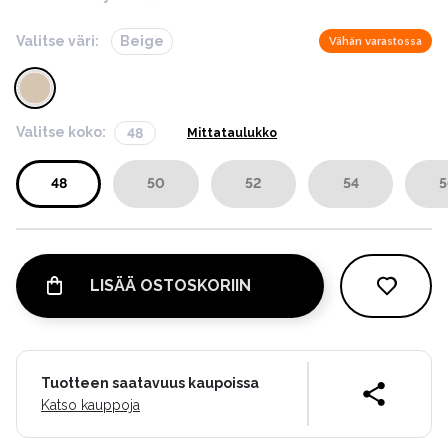
Valitse väri:
Beige
Vähän varastossa
Valitse koko:
48
Mittataulukko
48
50
52
54
5
LISÄÄ OSTOSKORIIN
Tuotteen saatavuus kaupoissa
Katso kauppoja