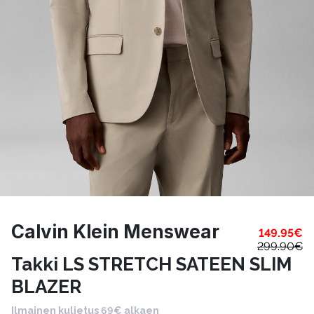
Calvin Klein Menswear
149.95
€
299.90
€
Takki LS STRETCH SATEEN SLIM
BLAZER
Ilmainen kuljetus 69€ alkaen