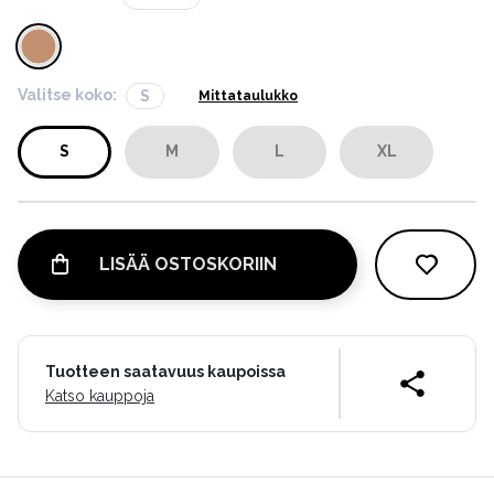
Valitse koko:
S
Mittataulukko
S
M
L
XL
LISÄÄ OSTOSKORIIN
Tuotteen saatavuus kaupoissa
Katso kauppoja