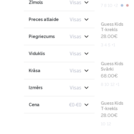
Visas
Zīmols
7 8 10 +2
Visas
Preces atlaide
Guess Kids
T-krekls
Visas
28.00
€
Piegriezums
3 4 5 +1
Visas
Viduklis
Guess Kids
Svārki
Visas
Krāsa
68.00
€
8 10 12 +1
Visas
Izmērs
Guess Kids
€
0
-
€
0
Cena
T-krekls
28.00
€
10 12