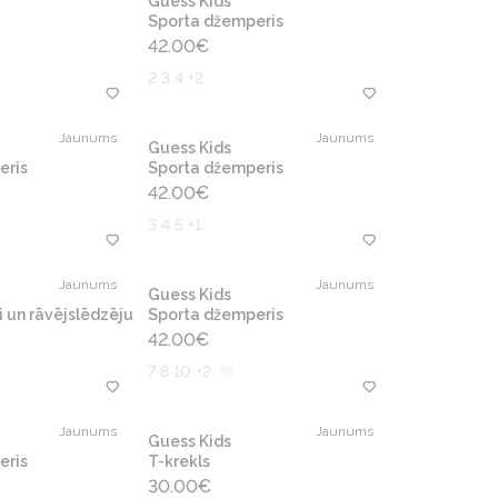
Guess Kids
Sporta džemperis
42.00
€
2 3 4 +2
Jaunums
Jaunums
Guess Kids
eris
Sporta džemperis
42.00
€
3 4 5 +1
Jaunums
Jaunums
Guess Kids
i un rāvējslēdzēju
Sporta džemperis
42.00
€
7 8 10 +2
Jaunums
Jaunums
Guess Kids
eris
T-krekls
30.00
€