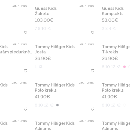
Jaunums
Jaunums
Guess Kids
Guess Kids
Žakete
Komplekts
103.00
€
58.00
€
7 8 10 +1
2 3 4 +1
Jaunums
Jaunums
Kids
Tommy Hilfiger Kids
Tommy Hilfige
arām piedurknēm
Josta
T-krekls
36.90
€
26.90
€
L-XL
8 10 12 +2
Jaunums
Jaunums
Kids
Tommy Hilfiger Kids
Tommy Hilfige
Polo krekls
Polo krekls
41.90
€
41.90
€
8 10 12 +2
8 10 12 +2
Jaunums
Jaunums
Kids
Tommy Hilfiger Kids
Tommy Hilfige
Adījums
Adījums