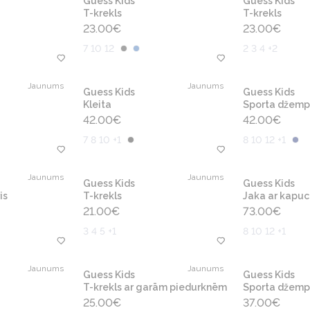
Guess Kids
Guess Kids
T-krekls
T-krekls
23.00
€
23.00
€
7 10 12
2 3 4 +2
Jaunums
Jaunums
Guess Kids
Guess Kids
Kleita
Sporta džemp
42.00
€
42.00
€
7 8 10 +1
8 10 12 +1
Jaunums
Jaunums
Guess Kids
Guess Kids
is
T-krekls
Jaka ar kapuc
21.00
€
73.00
€
3 4 5 +1
8 10 12 +1
Jaunums
Jaunums
Guess Kids
Guess Kids
T-krekls ar garām piedurknēm
Sporta džemp
25.00
€
37.00
€