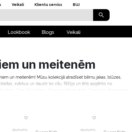
s
Veikali
Klientu serviss
BUJ
Lookbook
Blogs
Veikali
iem un meitenēm
ēniem un meitenēm! Mūsu kolekcijā atradīsiet bērnu jakas, blūzes,
kleitas, svārkus un daudz ko citu. Stilīgs un ērts apģērbs no
ss Kids, Tom Tailor Kids, Tommy Hilfiger Kids, Trespass. Bezmaksas
Jaunums
Jaunums