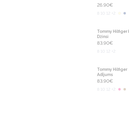
26.90
€
8 10 12 +2
Tommy Hilfiger 
Džinsi
83.90
€
8 10 12 +2
Tommy Hilfiger
Adījums
83.90
€
8 10 12 +2