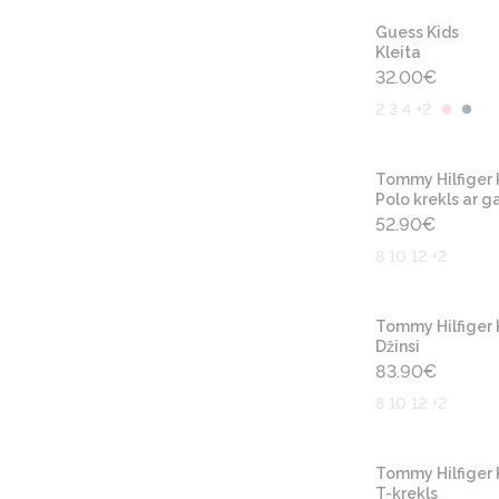
Guess Kids
Kleita
32.00
€
2 3 4 +2
Tommy Hilfiger 
Polo krekls ar g
52.90
€
8 10 12 +2
Tommy Hilfiger 
Džinsi
83.90
€
8 10 12 +2
Tommy Hilfiger 
T-krekls