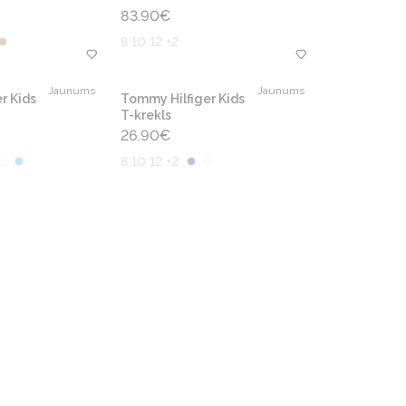
83.90
€
8 10 12 +2
Jaunums
Jaunums
r Kids
Tommy Hilfiger Kids
T-krekls
26.90
€
8 10 12 +2