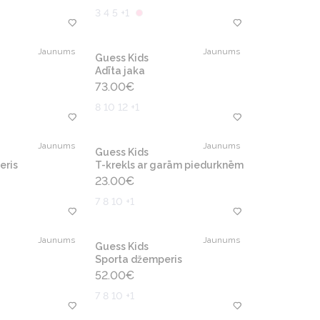
3 4 5 +1
Jaunums
Jaunums
Guess Kids
Adīta jaka
73.00
€
8 10 12 +1
Jaunums
Jaunums
Guess Kids
eris
T-krekls ar garām piedurknēm
23.00
€
7 8 10 +1
Jaunums
Jaunums
Guess Kids
Sporta džemperis
52.00
€
7 8 10 +1