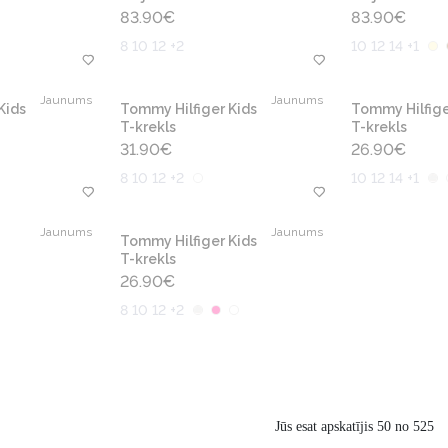
83.90
€
83.90
€
8 10 12 +2
10 12 14 +1
Jaunums
Jaunums
Kids
Tommy Hilfiger Kids
Tommy Hilfige
T-krekls
T-krekls
31.90
€
26.90
€
8 10 12 +2
10 12 14 +1
Jaunums
Jaunums
Tommy Hilfiger Kids
T-krekls
26.90
€
8 10 12 +2
Jūs esat apskatījis 50 no 525