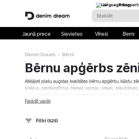
LV
Transport
Jaunā prece
Sievietes
Vīrieši
Berni
Denim Dream
›
Bērni
Bērnu apģērbs zēn
Atklājiet plašu augstas kvalitātes bērnu apģērbu klāstu z
kreklus, peldkostīmus, bikses, somas, zeķes, zeķubikses, 
pazīstamiem zīmoliem, piemēram, Calvin Klein Kids, Gue
Parādīt vairāk
piegāde pasūtījumiem virs 69 €.
Filtri (525)