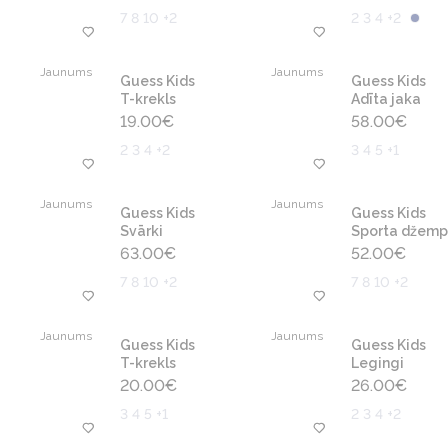
7 8 10 +2
2 3 4 +2
Jaunums
Jaunums
Guess Kids
Guess Kids
T-krekls
Adīta jaka
19.00
€
58.00
€
2 3 4 +2
3 4 5 +1
Jaunums
Jaunums
Guess Kids
Guess Kids
Svārki
Sporta džemp
63.00
€
52.00
€
7 8 10 +2
7 8 10 +2
Jaunums
Jaunums
Guess Kids
Guess Kids
T-krekls
Legingi
20.00
€
26.00
€
3 4 5 +1
2 3 4 +2