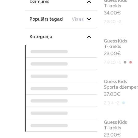
Guess Kids
Dzimums
T-krekls
34.00
€
Visas
Populārs tagad
7 8 10 +2
Kategorija
Guess Kids
T-krekls
23.00
€
7 8 10 +1
Guess Kids
Sporta džemper
37.00
€
2 3 4 +2
Guess Kids
T-krekls
23.00
€