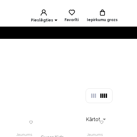
Favorīti
Iepirkumu grozs
Pieslēgties
Kārtot
Jaunums
Jaunums