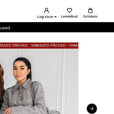
Lemmikud
Ostukorv
Logi sisse
lused