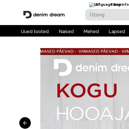
ET
Tarneinfo
Uued tooted
Naised
Mehed
Lapsed