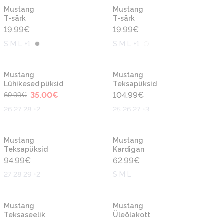
Mustang
Mustang
T-särk
T-särk
19.99
€
19.99
€
S M L +1
S M L +1
-50%
Mustang
Mustang
Lühikesed püksid
Teksapüksid
35.00
€
104.99
€
69.99
€
26 27 28 +2
25 26 27 +3
Mustang
Mustang
Teksapüksid
Kardigan
94.99
€
62.99
€
27 28 29 +2
S M L
-50%
Mustang
Mustang
Teksaseelik
Üleõlakott