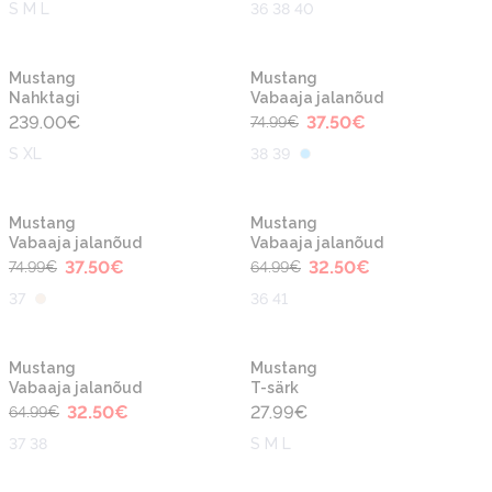
S M L
36 38 40
-50%
Uus
Uus
Mustang
Mustang
Nahktagi
Vabaaja jalanõud
239.00
€
37.50
€
74.99
€
S XL
38 39
-50%
-50%
Uus
Uus
Mustang
Mustang
Vabaaja jalanõud
Vabaaja jalanõud
37.50
€
32.50
€
74.99
€
64.99
€
37
36 41
-50%
Uus
Uus
Mustang
Mustang
Vabaaja jalanõud
T-särk
32.50
€
27.99
€
64.99
€
37 38
S M L