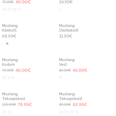
40.00
€
24.99
€
79.99
€
26 27 28 +3
S
Mustang
Mustang
Käekott
Üleõlakott
68.99
€
31.99
€
-
-
-50%
-50%
Mustang
Mustang
Kudum
Vest
40.00
€
45.00
€
79.99
€
89.99
€
XS S M
M
-30%
-30%
Mustang
Mustang
Teksapüksid
Teksapüksid
76.95
€
62.95
€
109.99
€
89.99
€
28 29
24 25 26 +3