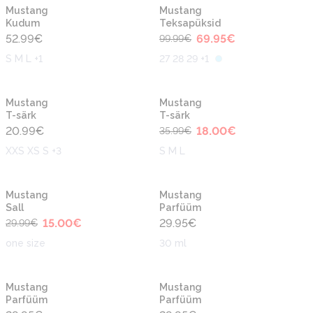
-30%
Uus
Uus
Mustang
Mustang
Kudum
Teksapüksid
52.99
€
69.95
€
99.99
€
S M L +1
27 28 29 +1
-50%
Uus
Uus
Mustang
Mustang
T-särk
T-särk
20.99
€
18.00
€
35.99
€
XXS XS S +3
S M L
-50%
Uus
Uus
Mustang
Mustang
Sall
Parfüüm
15.00
€
29.95
€
29.99
€
one size
30 ml
Uus
Uus
Mustang
Mustang
Parfüüm
Parfüüm