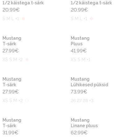
1/2 käistega t-särk
1/2 käistega t-särk
20.99
€
20.99
€
S M L +1
S M L +1
Uus
Uus
Mustang
Mustang
T-särk
Pluus
27.99
€
41.99
€
XS S M +2
XS S M +1
Uus
Uus
Mustang
Mustang
T-särk
Lühikesed püksid
27.99
€
73.99
€
XS S M +2
26 27 28 +3
Uus
Uus
Mustang
Mustang
T-särk
Linane pluus
31.99
€
62.99
€