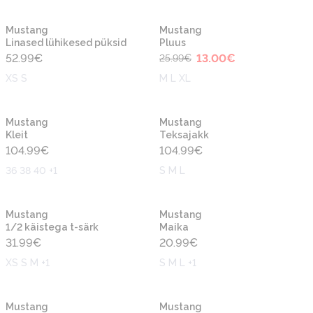
-50%
Uus
Uus
Mustang
Mustang
Linased lühikesed püksid
Pluus
52.99
€
13.00
€
25.99
€
XS S
M L XL
Uus
Uus
Mustang
Mustang
Kleit
Teksajakk
104.99
€
104.99
€
36 38 40 +1
S M L
Uus
Uus
Mustang
Mustang
1/2 käistega t-särk
Maika
31.99
€
20.99
€
XS S M +1
S M L +1
Uus
Uus
Mustang
Mustang